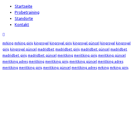
Startseite
Probetraining
Standorte
Kontakt
mrking
mrking giriş
kingroyal
kingroyal giriş
kingroyal güncel
kingroyal
kingroyal
giriş
kingroyal güncel
madridbet
madridbet giriş
madridbet güncel
madridbet
madridbet giriş
madridbet güncel
meritking
meritking giriş
meritking güncel
meritking adres
meritking
meritking giriş
meritking güncel
meritking adres
meritking
meritking giriş
meritking güncel
meritking adres
mrking
mrking giriş